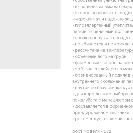
• собственная уникальная р
• выполнена из высокотехн
которое позволяет отводи
микроклимат и надежно защ
• гипоаллергенный утеплите
легкий гигиеничный долгов
хорошо пропускает воздух 
• не сбивается и не комкает
• рассчитана на температуру 
• объемный лого на груди
• фирменный шеврон на спи
• soft-touch слайдер на мол
• брендированный подклад 
внутреннего скольжения пе
• внутри по низу спинки ку
• для корректного выбора 
пожалуйста с менеджером в
• доставляется в фирменно
брендированном пыльнике
• рекомендуется химчистка
рост модели - 172