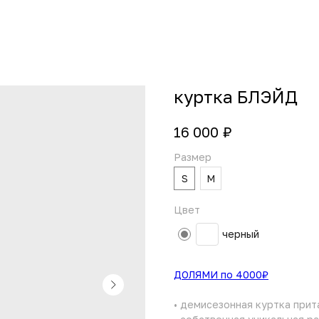
куртка БЛЭЙД
₽
16 000
Размер
S
M
Цвет
черный
ДОЛЯМИ по 4000₽
• демисезонная куртка прит