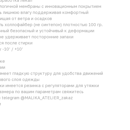
азработка лекал
ологичной мембраны с инновационным покрытием
ть лишнюю влагу поддерживая комфортный
ищая от ветра и осадков
ль холлофайбер (не синтепон) плотностью 100 гр.
ечный безопасный и устойчивый к деформации
не удерживает посторонние запахи
ся после стирки
-10’ / +10’
нке
нии
имеет гладкую структуру для удобства движений
рвого слоя одежды
ртки имеется резинка с регуляторами для утяжки
размера по вашим параметрам свяжитесь
 telegram @MALIKA_ATELIER_zakaz
м