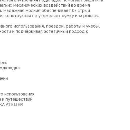
 лёгких механических воздействий во время
и. Надёжная молния обеспечивает быстрый
кая конструкция не утяжеляет сумку или рюкзак.
ного использования, поездок, работы и учёбы,
ности и подчёркивая эстетичный подход к
тель
подкладка
лнии
о использования
ы и путешествий
KA ATELIER