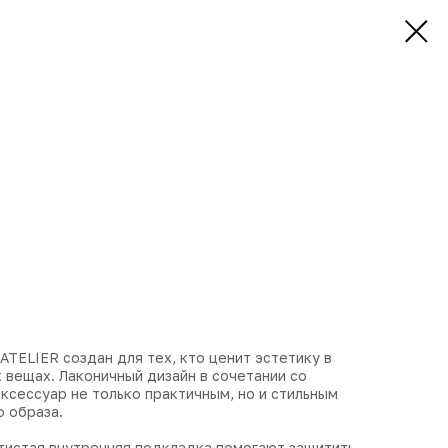
ATELIER создан для тех, кто ценит эстетику в
х вещах. Лаконичный дизайн в сочетании со
ксессуар не только практичным, но и стильным
 образа.
атистая внутренняя подкладка помогают защитить