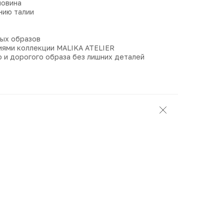
ловина
нию талии
ых образов
лиями коллекции MALIKA ATELIER
 и дорогого образа без лишних деталей