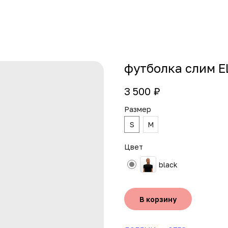
футболка слим 
3 500
₽
Размер
S
M
Цвет
black
В корзину