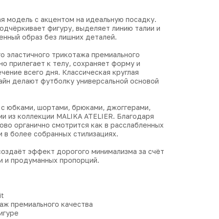
я модель с акцентом на идеальную посадку.
одчёркивает фигуру, выделяет линию талии и
енный образ без лишних деталей.
го эластичного трикотажа премиального
о прилегает к телу, сохраняет форму и
чение всего дня. Классическая круглая
зайн делают футболку универсальной основой
 с юбками, шортами, брюками, джоггерами,
ми из коллекции MALIKA ATELIER. Благодаря
ово органично смотрится как в расслабленных
и в более собранных стилизациях.
создаёт эффект дорогого минимализма за счёт
и и продуманных пропорций.
it
таж премиального качества
игуре