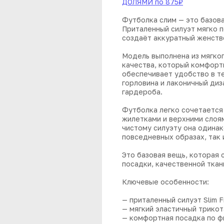
ДОЛЯМИ по 875₽
Футболка слим — это базова
Приталенный силуэт мягко п
создаёт аккуратный женств
Модель выполнена из мягко
качества, который комфортн
обеспечивает удобство в те
горловина и лаконичный ди
гардероба.
Футболка легко сочетается
жилетками и верхними слоя
чистому силуэту она одинак
повседневных образах, так 
Это базовая вещь, которая 
посадки, качественной ткан
Ключевые особенности:
— приталенный силуэт Slim F
— мягкий эластичный трико
— комфортная посадка по ф