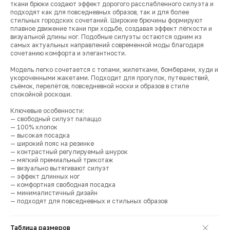
ткани брюки создают эффект дорогого расслабленного силуэта и
подходят как для повседневных образов, так и для более
стильных городских сочетаний. Широкие брючины формируют
плавное движение ткани при ходьбе, создавая эффект лёгкости и
визуальной длины ног. Подобные силуэты остаются одним из
самых актуальных направлений современной моды благодаря
сочетанию комфорта и элегантности.
Модель легко сочетается с топами, жилетками, бомберами, худи и
укороченными жакетами. Подходит для прогулок, путешествий,
съёмок, перелётов, повседневной носки и образов в стиле
спокойной роскоши.
Ключевые особенности:
— свободный силуэт палаццо
— 100% хлопок
— высокая посадка
— широкий пояс на резинке
— контрастный регулируемый шнурок
— мягкий премиальный трикотаж
— визуально вытягивают силуэт
— эффект длинных ног
— комфортная свободная посадка
— минималистичный дизайн
— подходят для повседневных и стильных образов
Таблица размеров