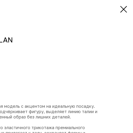
ELAN
я модель с акцентом на идеальную посадку.
одчёркивает фигуру, выделяет линию талии и
енный образ без лишних деталей.
го эластичного трикотажа премиального
о прилегает к телу, сохраняет форму и