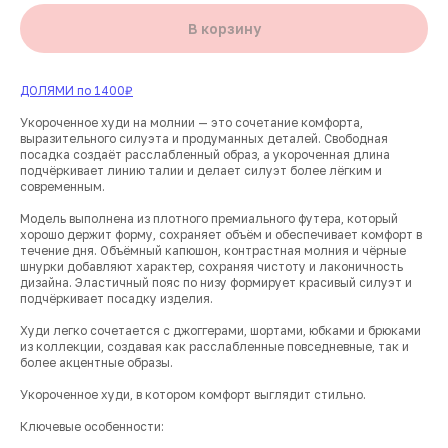
В корзину
ДОЛЯМИ по 1400₽
Укороченное худи на молнии — это сочетание комфорта,
выразительного силуэта и продуманных деталей. Свободная
посадка создаёт расслабленный образ, а укороченная длина
подчёркивает линию талии и делает силуэт более лёгким и
современным.
Модель выполнена из плотного премиального футера, который
хорошо держит форму, сохраняет объём и обеспечивает комфорт в
течение дня. Объёмный капюшон, контрастная молния и чёрные
шнурки добавляют характер, сохраняя чистоту и лаконичность
дизайна. Эластичный пояс по низу формирует красивый силуэт и
подчёркивает посадку изделия.
Худи легко сочетается с джоггерами, шортами, юбками и брюками
из коллекции, создавая как расслабленные повседневные, так и
более акцентные образы.
Укороченное худи, в котором комфорт выглядит стильно.
Ключевые особенности: