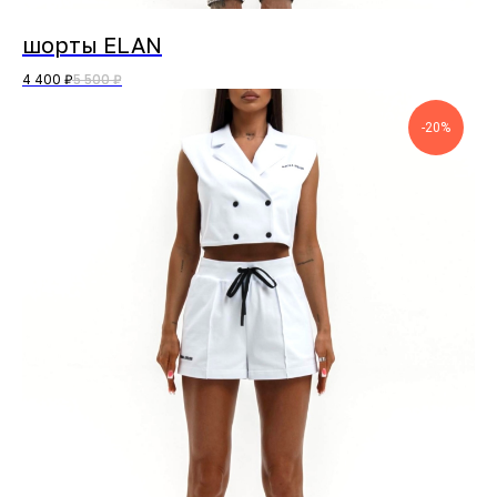
шорты ELAN
4 400
₽
5 500
₽
-20%