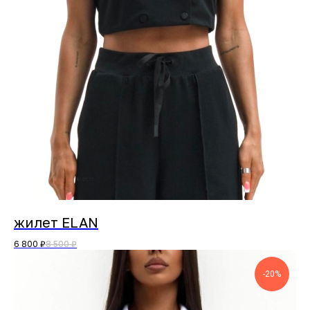
жилет ELAN
6 800
₽
8 500
₽
-20%