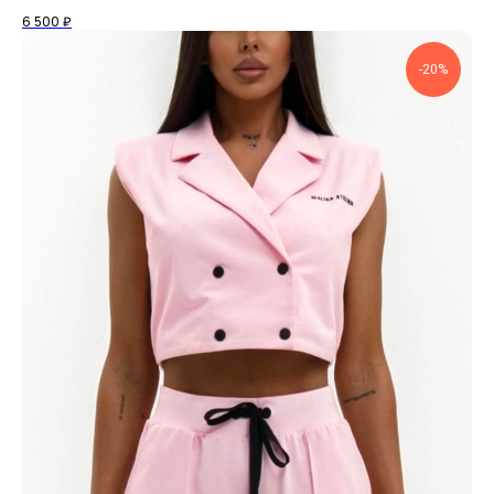
6 500
₽
-20%