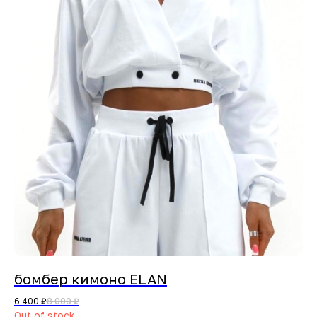
бомбер кимоно ELAN
6 400
₽
8 000
₽
Out of stock