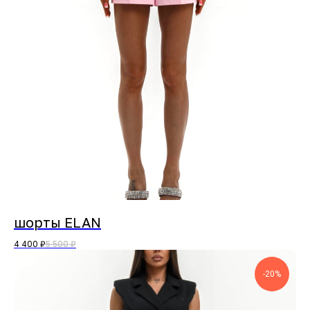
шорты ELAN
4 400
₽
5 500
₽
-20%