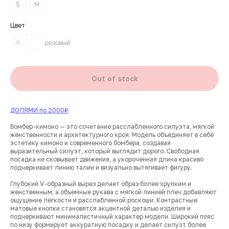
S
M
Цвет
розовый
Out of stock
ДОЛЯМИ по 2000₽
Бомбер-кимоно — это сочетание расслабленного силуэта, мягкой
женственности и архитектурного кроя. Модель объединяет в себе
эстетику кимоно и современного бомбера, создавая
выразительный силуэт, который выглядит дорого. Свободная
посадка не сковывает движения, а укороченная длина красиво
подчеркивает линию талии и визуально вытягивает фигуру.
Глубокий V-образный вырез делает образ более хрупким и
женственным, а объемные рукава с мягкой линией плеч добавляют
ощущение лёгкости и расслабленной роскоши. Контрастные
матовые кнопки становятся акцентной деталью изделия и
подчеркивают минималистичный характер модели. Широкий пояс
по низу формирует аккуратную посадку и делает силуэт более