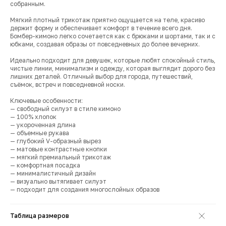
собранным.
Мягкий плотный трикотаж приятно ощущается на теле, красиво
держит форму и обеспечивает комфорт в течение всего дня.
Бомбер-кимоно легко сочетается как с брюками и шортами, так и с
юбками, создавая образы от повседневных до более вечерних.
Идеально подходит для девушек, которые любят спокойный стиль,
чистые линии, минимализм и одежду, которая выглядит дорого без
лишних деталей. Отличный выбор для города, путешествий,
съёмок, встреч и повседневной носки.
Ключевые особенности:
— свободный силуэт в стиле кимоно
— 100% хлопок
— укороченная длина
— объемные рукава
— глубокий V-образный вырез
— матовые контрастные кнопки
— мягкий премиальный трикотаж
— комфортная посадка
— минималистичный дизайн
— визуально вытягивает силуэт
— подходит для создания многослойных образов
Таблица размеров